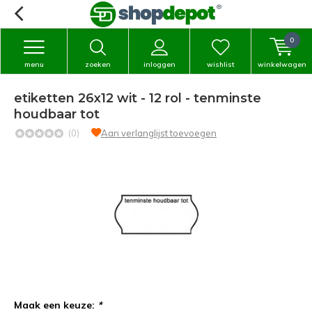
0
menu
zoeken
inloggen
wishlist
winkelwagen
etiketten 26x12 wit - 12 rol - tenminste
houdbaar tot
(0)
Aan verlanglijst toevoegen
Maak een keuze:
*