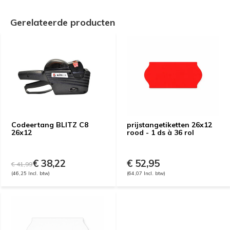
Gerelateerde producten
Codeertang BLITZ C8
prijstangetiketten 26x12
26x12
rood - 1 ds à 36 rol
€ 38,22
€ 52,95
€ 41,99
(46,25 Incl. btw)
(64,07 Incl. btw)