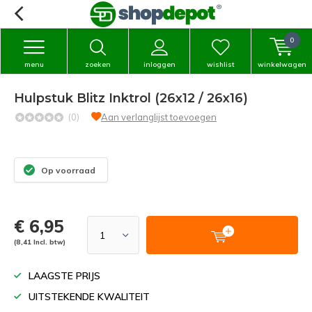
0
menu
zoeken
inloggen
wishlist
winkelwagen
Hulpstuk Blitz Inktrol (26x12 / 26x16)
(0)
Aan verlanglijst toevoegen
Op voorraad
€ 6,95
(8,41 Incl. btw)
LAAGSTE PRIJS
UITSTEKENDE KWALITEIT