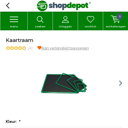
0
menu
zoeken
inloggen
wishlist
winkelwagen
Kaartraam
(4)
Aan verlanglijst toevoegen
Kleur:
*