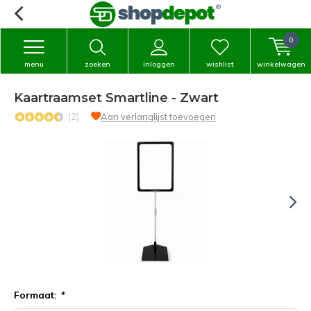
0
menu
zoeken
inloggen
wishlist
winkelwagen
Kaartraamset Smartline - Zwart
(2)
Aan verlanglijst toevoegen
Formaat:
*