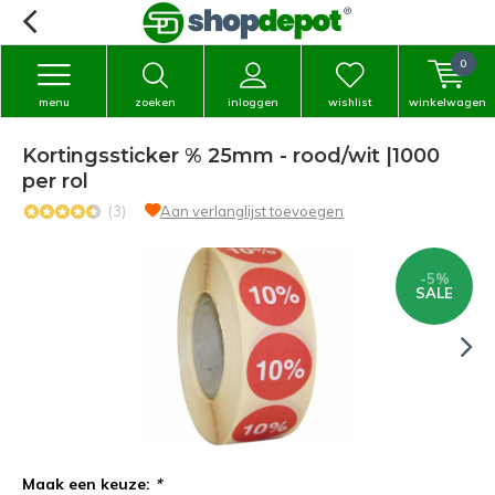
0
menu
zoeken
inloggen
wishlist
winkelwagen
Kortingssticker % 25mm - rood/wit |1000
per rol
(3)
Aan verlanglijst toevoegen
-5%
SALE
Maak een keuze:
*