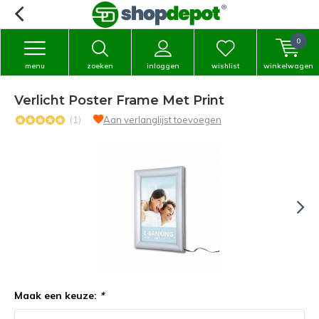
0
menu
zoeken
inloggen
wishlist
winkelwagen
Verlicht Poster Frame Met Print
(1)
Aan verlanglijst toevoegen
Maak een keuze:
*