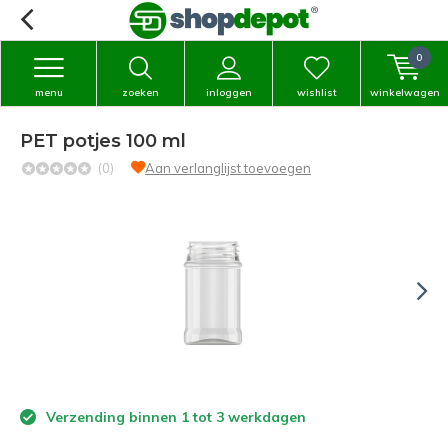
0
menu
zoeken
inloggen
wishlist
winkelwagen
PET potjes 100 ml
(0)
Aan verlanglijst toevoegen
Verzending binnen 1 tot 3 werkdagen