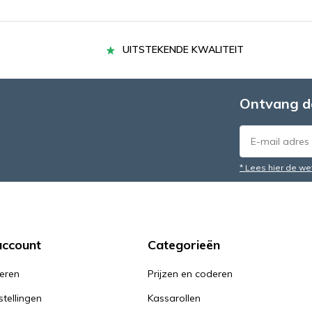
UITSTEKENDE KWALITEIT
Ontvang d
* Lees hier de we
account
Categorieën
reren
Prijzen en coderen
stellingen
Kassarollen