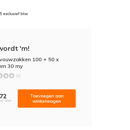
5 exclusief btw.
wordt 'm!
jvouwzakken 100 + 50 x
mm 30 my
(0)
,72
Toevoegen aan
winkelwagen
ncl. btw)