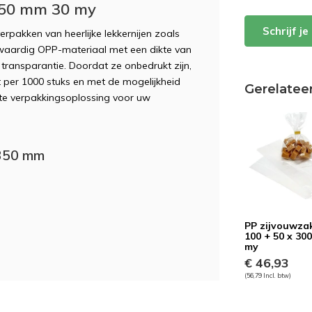
350 mm 30 my
Schrijf j
erpakken van heerlijke lekkernijen zoals
waardig OPP-materiaal met een dikte van
transparantie. Doordat ze onbedrukt zijn,
t per 1000 stuks en met de mogelijkheid
Gerelatee
te verpakkingsoplossing voor uw
 350 mm
PP zijvouwza
100 + 50 x 30
my
€ 46,93
(56,79 Incl. btw)