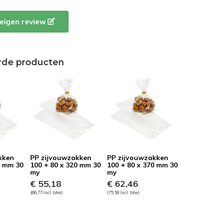
e eigen review
rde producten
kken
PP zijvouwzakken
PP zijvouwzakken
0 mm 30
100 + 80 x 320 mm 30
100 + 80 x 370 mm 30
my
my
€ 55,18
€ 62,46
(66,77 Incl. btw)
(75,58 Incl. btw)