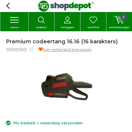
0
menu
zoeken
inloggen
wishlist
winkelwagen
Premium codeertang 16.16 (16 karakters)
(0)
Aan verlanglijst toevoegen
Nu besteld = maandag verzonden