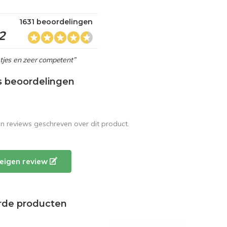
1631 beoordelingen
2
netjes en zeer competent”
s beoordelingen
en reviews geschreven over dit product.
e eigen review
rde producten