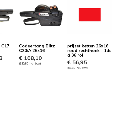
z C17
Codeertang Blitz
prijsetiketten 26x16
C20/A 26x16
rood rechthoek - 1ds
á 36 rol
8
€ 108,10
€ 56,95
(130,80 Incl. btw)
(68,91 Incl. btw)