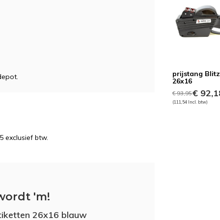
prijstang Blit
epot.
26x16
€ 92,1
€ 93,95
(111,54 Incl. btw)
5 exclusief btw.
wordt 'm!
etiketten 26x16 blauw