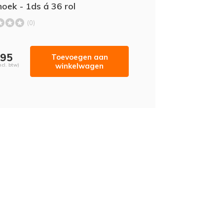
hoek - 1ds á 36 rol
(0)
,95
Toevoegen aan
winkelwagen
ncl. btw)