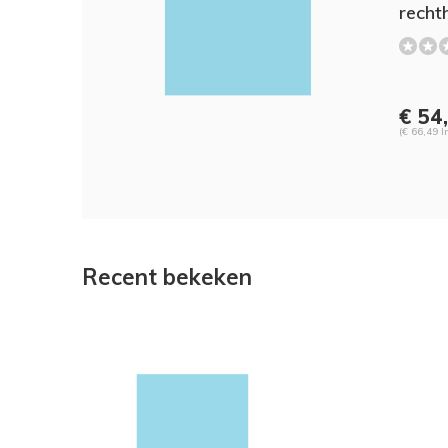
recht
€ 54
(€ 66,49 I
Recent bekeken