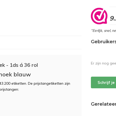
9.
“Eerlijk, snel, 
Gebruiker
Er zijn nog ge
k - 1ds á 36 rol
hthoek blauw
Schrijf j
43.200 etiketten. De prijstangetiketten zijn
prijstangen:
Gerelatee