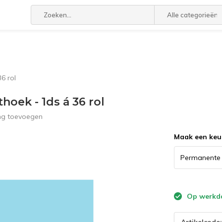
Alle categorieën
6 rol
hoek - 1ds á 36 rol
ing toevoegen
Maak een keu
Op werkda
Artikelcode