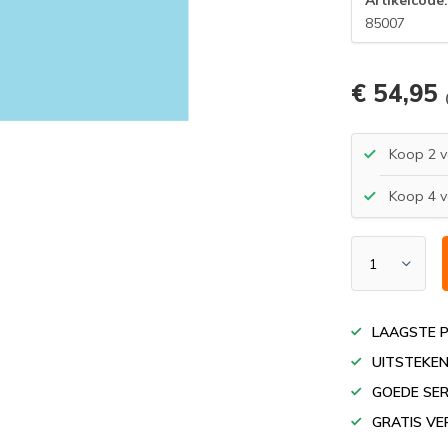
85007
€ 54,95
Koop 2 v
Koop 4 v
LAAGSTE P
UITSTEKEN
GOEDE SER
GRATIS VE