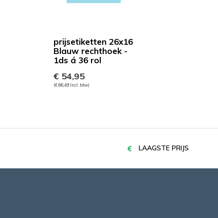
prijsetiketten 26x16
Blauw rechthoek -
1ds á 36 rol
€ 54,95
(€ 66,49 Incl. btw)
LAAGSTE PRIJS