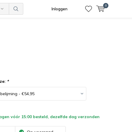
0
Inloggen
ze:
*
gen vóór 15:00 besteld, dezelfde dag verzonden
:
Op voorraad