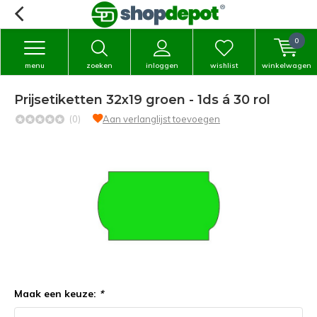
0
menu
zoeken
inloggen
wishlist
winkelwagen
Prijsetiketten 32x19 groen - 1ds á 30 rol
(0)
Aan verlanglijst toevoegen
Maak een keuze:
*