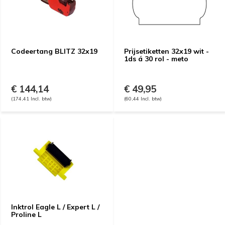
Codeertang BLITZ 32x19
Prijsetiketten 32x19 wit -
1ds á 30 rol - meto
€ 144,14
€ 49,95
(174,41 Incl. btw)
(60,44 Incl. btw)
Inktrol Eagle L / Expert L /
Proline L