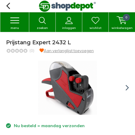
0
menu
zoeken
inloggen
wishlist
winkelwagen
Prijstang Expert 2432 L
(0)
Aan verlanglijst toevoegen
Nu besteld = maandag verzonden