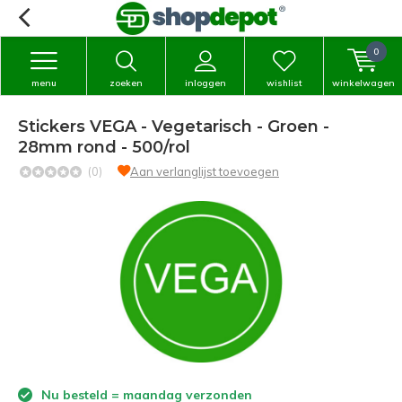
0
menu
zoeken
inloggen
wishlist
winkelwagen
Stickers VEGA - Vegetarisch - Groen -
28mm rond - 500/rol
(0)
Aan verlanglijst toevoegen
Nu besteld = maandag verzonden