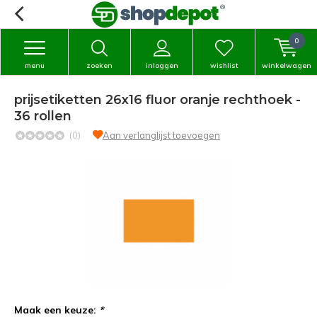
0
menu
zoeken
inloggen
wishlist
winkelwagen
prijsetiketten 26x16 fluor oranje rechthoek -
36 rollen
(0)
Aan verlanglijst toevoegen
Maak een keuze:
*