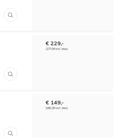
€ 229,-
(277,09 Incl. btw)
€ 149,-
(180,29 Incl. btw)