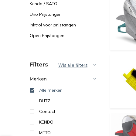
Kendo / SATO
Uno Prijstangen
Inktrol voor prijstangen
Open Prijstangen
Sorteren op:
Filters
Wis alle filters
Merken
Alle merken
BLITZ
Contact
KENDO
METO