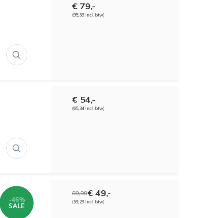
€ 79,-
(95,59 Incl. btw)
€ 54,-
(65,34 Incl. btw)
€ 49,-
89,99
-46%
(59,29 Incl. btw)
SALE