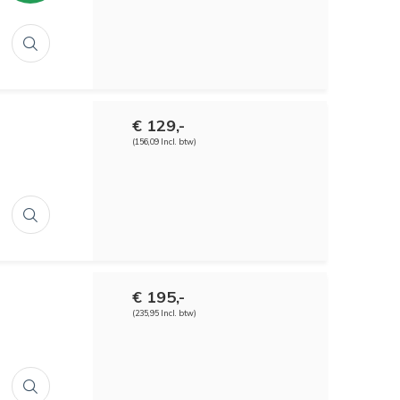
€ 129,-
(156,09 Incl. btw)
€ 195,-
(235,95 Incl. btw)