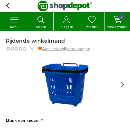
0
menu
zoeken
inloggen
wishlist
winkelwagen
Rijdende winkelmand
(0)
Aan verlanglijst toevoegen
Maak een keuze:
*