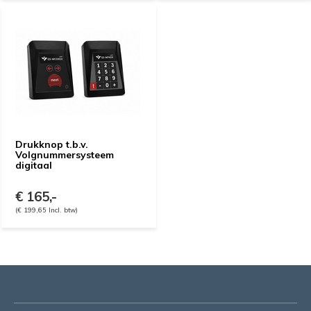
Drukknop t.b.v.
Volgnummersysteem
digitaal
€ 165,-
(€ 199,65 Incl. btw)