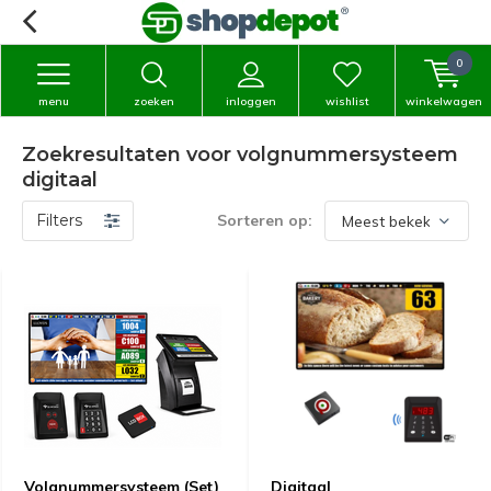
0
menu
zoeken
inloggen
wishlist
winkelwagen
Zoekresultaten voor volgnummersysteem
digitaal
Filters
Sorteren op:
Volgnummersysteem (Set)
Digitaal