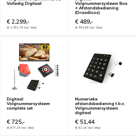
Volledig Digitaal
Volgnummersysteem Box
+ Afstandsbediening
(Draadloos)
€ 2.299,-
€ 489,-
(€ 2.781,79 Incl. btw)
(€ 591,69 Incl. btw)
Digitaal
Numerieke
Volgnummersysteem
afstandsbediening t.b.v.
complete set
Volgnummersysteem
digitaal
€ 725,-
€ 51,44
(€ 877,25 Incl. btw)
(€ 62,24 Incl. btw)