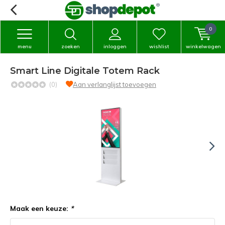
0
menu
zoeken
inloggen
wishlist
winkelwagen
Smart Line Digitale Totem Rack
(0)
Aan verlanglijst toevoegen
Maak een keuze:
*