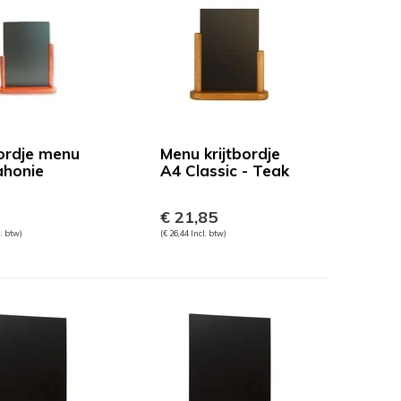
bordje menu
Menu krijtbordje
honie
A4 Classic - Teak
€ 21,85
l. btw)
(€ 26,44 Incl. btw)