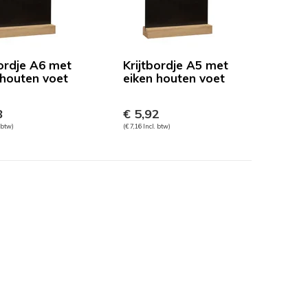
bordje A6 met
Krijtbordje A5 met
 houten voet
eiken houten voet
8
€ 5,92
. btw)
(€ 7,16 Incl. btw)