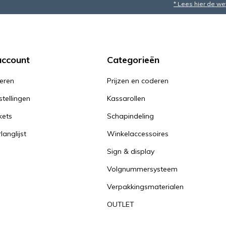
* Lees hier de we
account
Categorieën
reren
Prijzen en coderen
stellingen
Kassarollen
kets
Schapindeling
langlijst
Winkelaccessoires
Sign & display
Volgnummersysteem
Verpakkingsmaterialen
OUTLET