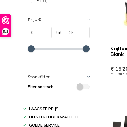
A7
(1)
Prijs
€
9,2
tot
Krijtbo
Blank
€ 15,2
(€ 18,39 Incl.
Stockfilter
Filter on stock
LAAGSTE PRIJS
UITSTEKENDE KWALITEIT
GOEDE SERVICE