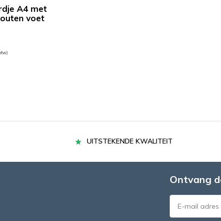
ordje A4 met
houten voet
 btw)
UITSTEKENDE KWALITEIT
Ontvang d