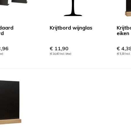
daard
Krijtbord wijnglas
Krijt
rd
eiken
,96
€ 11,90
€ 4,3
tw)
(€ 14,40 Incl. btw)
(€ 5,30 Incl