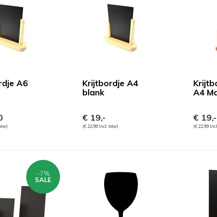
rdje A6
Krijtbordje A4
Krijt
blank
A4 Ma
0
€ 19,-
€ 19,-
 btw)
(€ 22,99 Incl. btw)
(€ 22,99 Inc
-7%
SALE