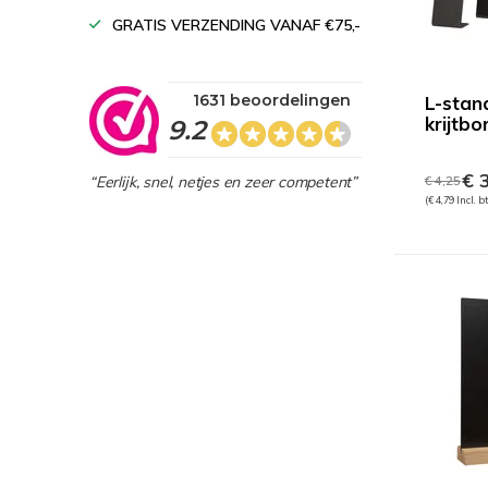
GRATIS VERZENDING VANAF €75,-
1631 beoordelingen
L-stan
krijtbo
9.2
€ 3
“Eerlijk, snel, netjes en zeer competent”
€ 4,25
(€ 4,79 Incl. b