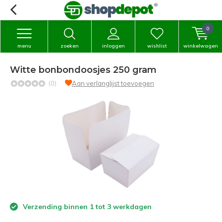
0
menu
zoeken
inloggen
wishlist
winkelwagen
Witte bonbondoosjes 250 gram
(0)
Aan verlanglijst toevoegen
Verzending binnen 1 tot 3 werkdagen