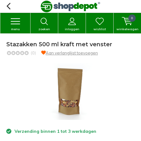
0
menu
zoeken
inloggen
wishlist
winkelwagen
Stazakken 500 ml kraft met venster
(0)
Aan verlanglijst toevoegen
Verzending binnen 1 tot 3 werkdagen