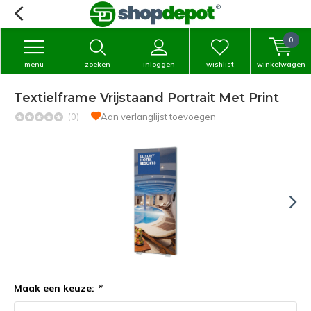
0
menu
zoeken
inloggen
wishlist
winkelwagen
Textielframe Vrijstaand Portrait Met Print
(0)
Aan verlanglijst toevoegen
Maak een keuze:
*