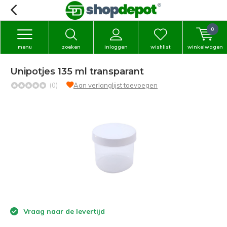
0
menu
zoeken
inloggen
wishlist
winkelwagen
Unipotjes 135 ml transparant
(0)
Aan verlanglijst toevoegen
Vraag naar de levertijd