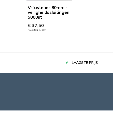
V-fastener 80mm -
veiligheidssluitingen
5000st
€ 37,50
(€ 45,38 Incl. btw)
LAAGSTE PRIJS