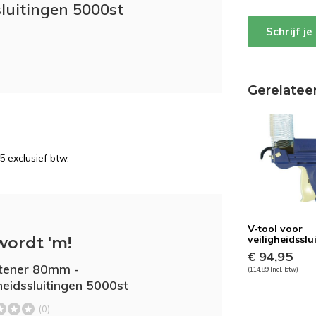
luitingen 5000st
Schrijf j
Gerelatee
5 exclusief btw.
V-tool voor
veiligheidsslu
wordt 'm!
€ 94,95
tener 80mm -
(114,89 Incl. btw)
gheidssluitingen 5000st
(0)