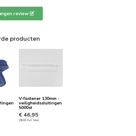
e eigen review
rde producten
V-fastener 130mm -
itingen
veiligheidssluitingen
5000st
€ 46,95
(56,81 Incl. btw)