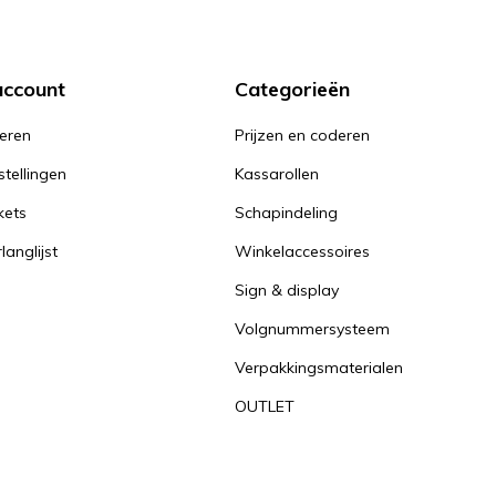
account
Categorieën
reren
Prijzen en coderen
stellingen
Kassarollen
kets
Schapindeling
langlijst
Winkelaccessoires
Sign & display
Volgnummersysteem
Verpakkingsmaterialen
OUTLET