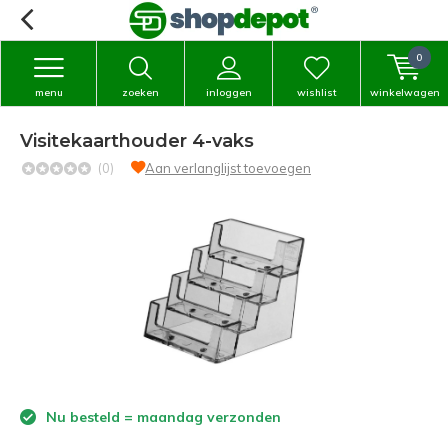
0
menu
zoeken
inloggen
wishlist
winkelwagen
Visitekaarthouder 4-vaks
(0)
Aan verlanglijst toevoegen
Nu besteld = maandag verzonden