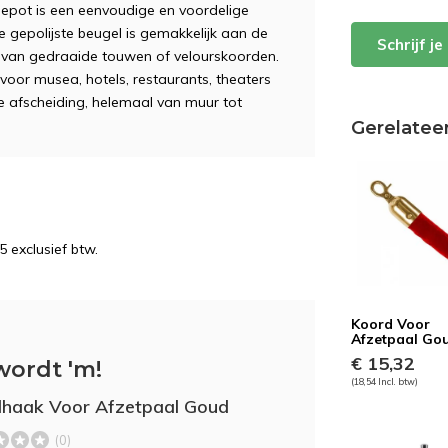
ot is een eenvoudige en voordelige
 gepolijste beugel is gemakkelijk aan de
Schrijf j
 van gedraaide touwen of velourskoorden.
voor musea, hotels, restaurants, theaters
e afscheiding, helemaal van muur tot
Gerelatee
5 exclusief btw.
Koord Voor
Afzetpaal Go
€ 15,32
wordt 'm!
(18,54 Incl. btw)
haak Voor Afzetpaal Goud
(0)