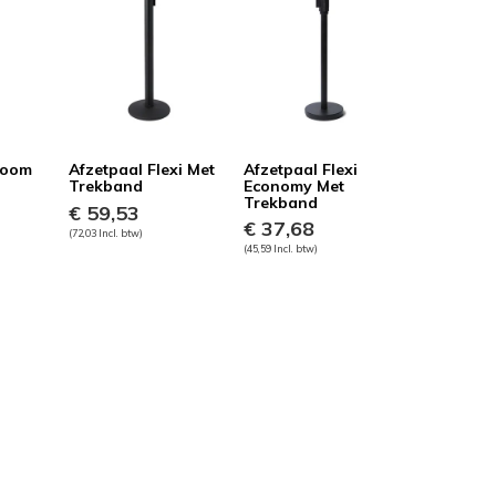
room
Afzetpaal Flexi Met
Afzetpaal Flexi
Trekband
Economy Met
Trekband
€ 59,53
€ 37,68
(72,03 Incl. btw)
(45,59 Incl. btw)