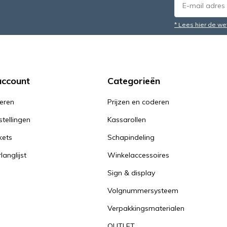
* Lees hier de we
account
Categorieën
reren
Prijzen en coderen
stellingen
Kassarollen
kets
Schapindeling
langlijst
Winkelaccessoires
Sign & display
Volgnummersysteem
Verpakkingsmaterialen
OUTLET