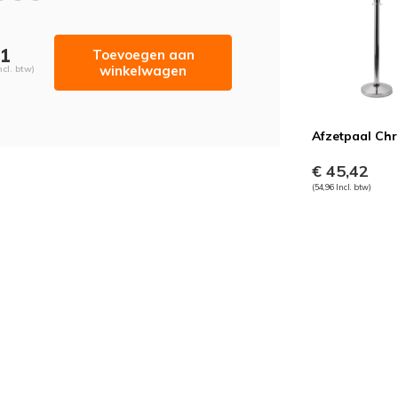
51
Toevoegen aan
winkelwagen
ncl. btw)
Afzetpaal Ch
€ 45,42
(54,96 Incl. btw)