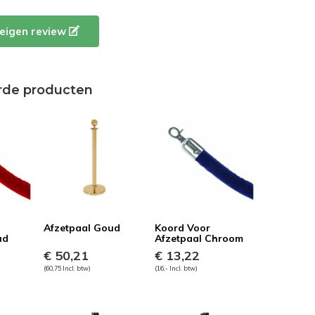
e eigen review
rde producten
Afzetpaal Goud
Koord Voor
ud
Afzetpaal Chroom
€ 50,21
€ 13,22
(60,75 Incl. btw)
(16,- Incl. btw)