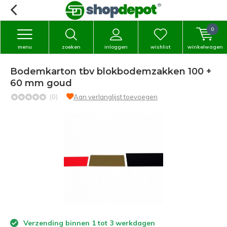
0
menu
zoeken
inloggen
wishlist
winkelwagen
Bodemkarton tbv blokbodemzakken 100 +
60 mm goud
(0)
Aan verlanglijst toevoegen
Verzending binnen 1 tot 3 werkdagen