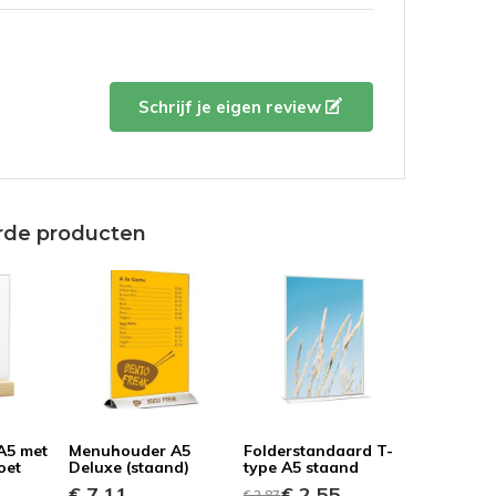
Schrijf je eigen review
rde producten
A5 met
Menuhouder A5
Folderstandaard T-
oet
Deluxe (staand)
type A5 staand
€ 7,11
€ 2,55
€ 2,87