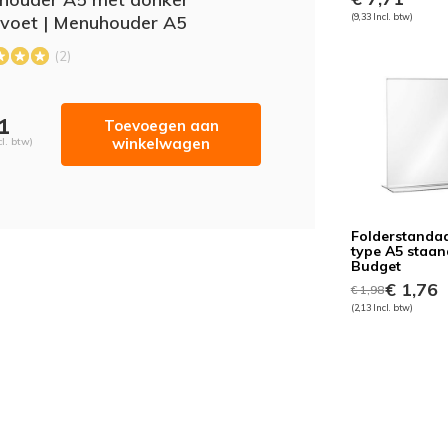
 voet | Menuhouder A5
(9,33 Incl. btw)
(2)
71
Toevoegen aan
winkelwagen
cl. btw)
Folderstanda
type A5 staa
Budget
€ 1,76
€ 1,98
(2,13 Incl. btw)