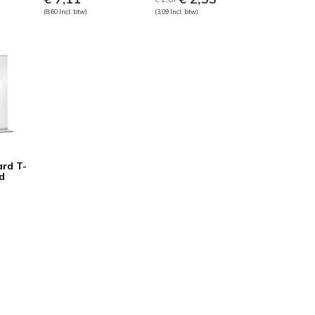
(8,60 Incl. btw)
(3,09 Incl. btw)
ard T-
nd