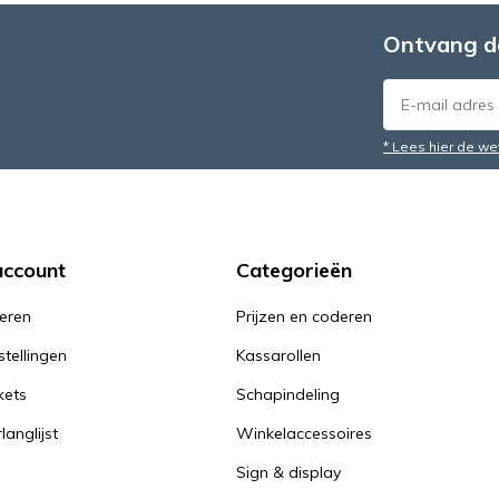
Ontvang d
* Lees hier de we
account
Categorieën
reren
Prijzen en coderen
stellingen
Kassarollen
kets
Schapindeling
langlijst
Winkelaccessoires
Sign & display