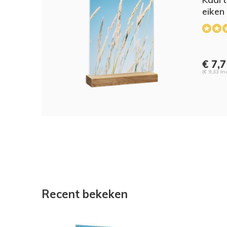
eiken
€ 7,
(€ 9,33 In
Recent bekeken