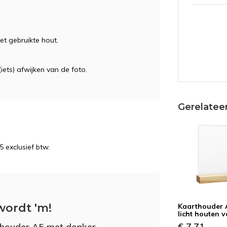
t gebruikte hout.
(iets) afwijken van de foto.
Gerelatee
5 exclusief btw.
wordt 'm!
Kaarthouder 
licht houten v
€ 7,71
houder A5 met donker