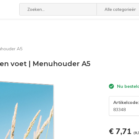
Alle categorieën
nuhouder A5
ken voet | Menuhouder A5
Nu bestel
Artikelcode
83348
€ 7,71
(9,