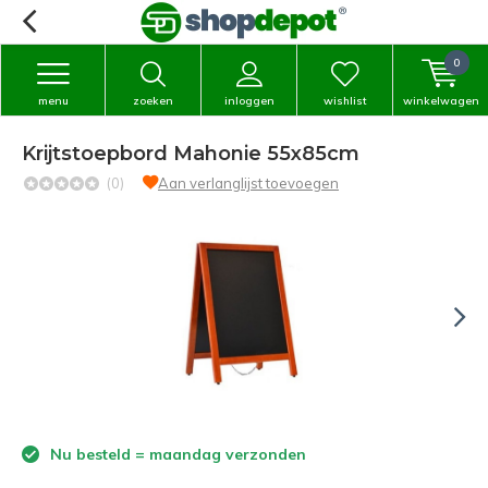
0
menu
zoeken
inloggen
wishlist
winkelwagen
Krijtstoepbord Mahonie 55x85cm
(0)
Aan verlanglijst toevoegen
Nu besteld = maandag verzonden