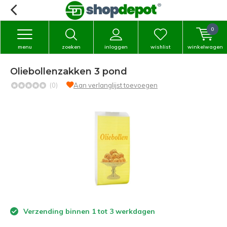
0
menu
zoeken
inloggen
wishlist
winkelwagen
Oliebollenzakken 3 pond
(0)
Aan verlanglijst toevoegen
Verzending binnen 1 tot 3 werkdagen