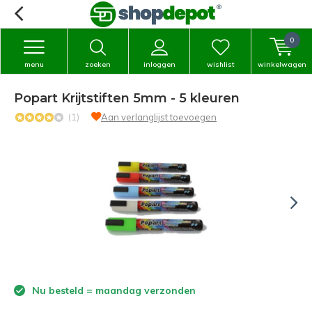
0
menu
zoeken
inloggen
wishlist
winkelwagen
Popart Krijtstiften 5mm - 5 kleuren
(1)
Aan verlanglijst toevoegen
Nu besteld = maandag verzonden