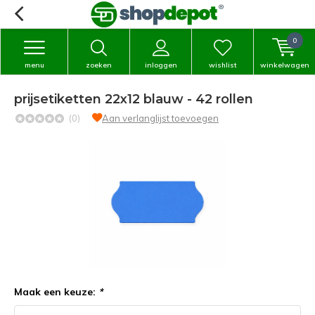
0
menu
zoeken
inloggen
wishlist
winkelwagen
prijsetiketten 22x12 blauw - 42 rollen
(0)
Aan verlanglijst toevoegen
Maak een keuze:
*