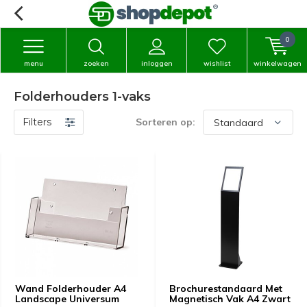
0
menu
zoeken
inloggen
wishlist
winkelwagen
Folderhouders 1-vaks
Filters
Sorteren op:
Wand Folderhouder A4
Brochurestandaard Met
Landscape Universum
Magnetisch Vak A4 Zwart