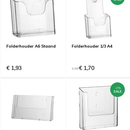
Folderhouder A6 Staand
Folderhouder 1/3 A4
€ 1,93
€ 1,70
1,80
-2%
-2%
SALE
SALE