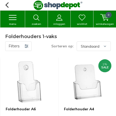
0
menu
zoeken
inloggen
wishlist
winkelwagen
Folderhouders 1-vaks
Filters
Sorteren op:
1%
1%
SALE
SALE
Folderhouder A6
Folderhouder A4