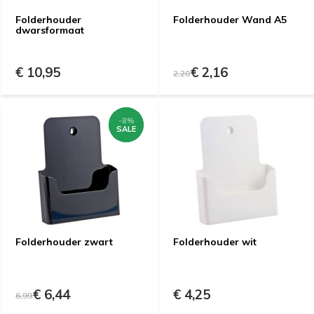
Folderhouder
Folderhouder Wand A5
dwarsformaat
€ 10,95
€ 2,16
2,20
-8%
-8%
SALE
SALE
Folderhouder zwart
Folderhouder wit
€ 6,44
€ 4,25
6,99