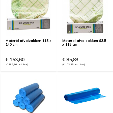
Materbi afvalzakken 116 x
Materbi afvalzakken 93,5
140 cm
x 115 cm
€ 153,60
€ 85,83
(€ 185,86 Incl. btw)
(€ 103,85 Incl. btw)