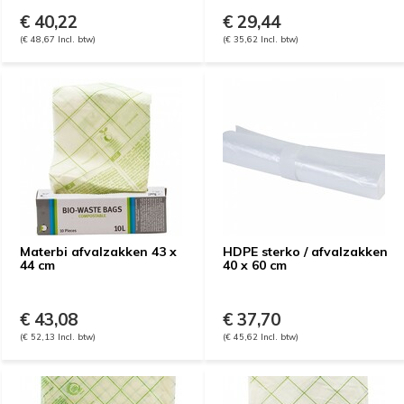
€ 40,22
€ 29,44
(€ 48,67 Incl. btw)
(€ 35,62 Incl. btw)
Materbi afvalzakken 43 x
HDPE sterko / afvalzakken
44 cm
40 x 60 cm
€ 43,08
€ 37,70
(€ 52,13 Incl. btw)
(€ 45,62 Incl. btw)