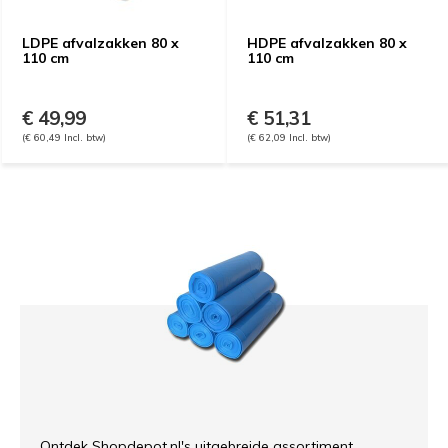
LDPE afvalzakken 80 x
HDPE afvalzakken 80 x
110 cm
110 cm
€ 49,99
€ 51,31
(€ 60,49 Incl. btw)
(€ 62,09 Incl. btw)
Ontdek Shopdepot.nl's uitgebreide assortiment