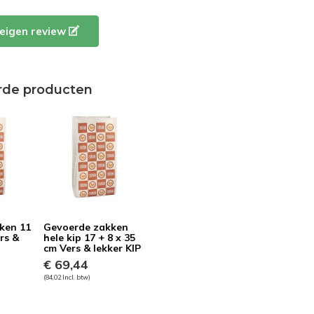
e eigen review
rde producten
ken 11
Gevoerde zakken
rs &
hele kip 17 + 8 x 35
cm Vers & lekker KIP
€ 69,44
(84,02 Incl. btw)