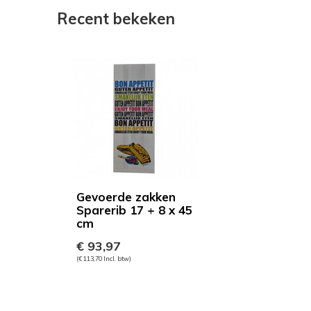
Recent bekeken
Gevoerde zakken
Sparerib 17 + 8 x 45
cm
€ 93,97
(€ 113,70 Incl. btw)