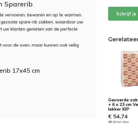
m Sparerib
Schrijf j
te vervoeren, bewaren en op te warmen.
 gecoate spare-rib zakken, waardoor uw
aat uw klanten genieten van de perfecte
Gerelatee
ikt voor de oven, maar kunnen ook veilig
rerib 17x45 cm
Gevoerde zak
+ 6 x 23 cm Ve
lekker KIP
€ 54,74
(66,24 Incl. btw)