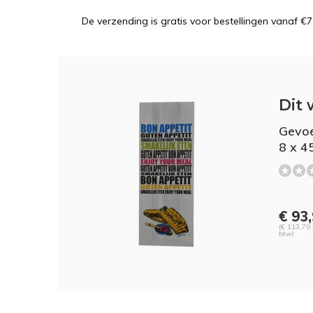
De verzending is gratis voor bestellingen vanaf €7
Dit 
Gevoe
8 x 4
€ 93
(€ 113,70 
btw)