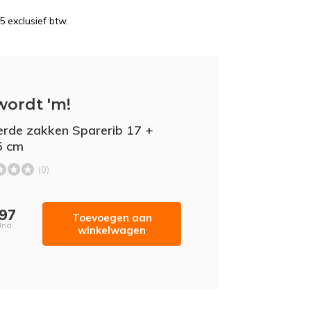
5 exclusief btw.
wordt 'm!
rde zakken Sparerib 17 +
5 cm
(0)
,97
Toevoegen aan
Incl.
winkelwagen