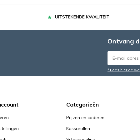
UITSTEKENDE KWALITEIT
Ontvang d
* Lees hier de we
account
Categorieën
reren
Prijzen en coderen
stellingen
Kassarollen
kets
Schapindeling