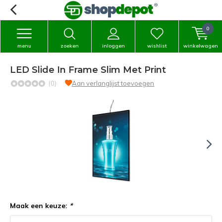
0
menu
zoeken
inloggen
wishlist
winkelwagen
LED Slide In Frame Slim Met Print
(0)
Aan verlanglijst toevoegen
Maak een keuze:
*