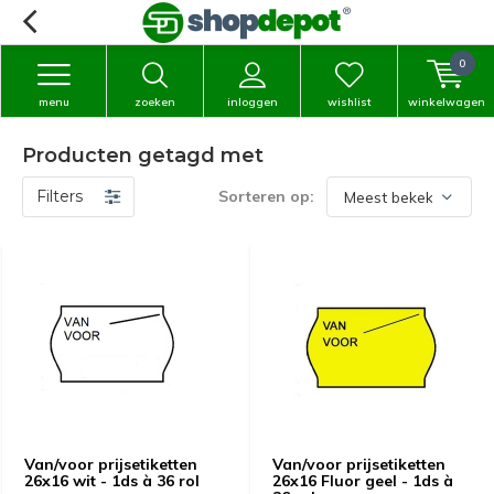
0
menu
zoeken
inloggen
wishlist
winkelwagen
Producten getagd met
Filters
Sorteren op:
Van/voor prijsetiketten
Van/voor prijsetiketten
26x16 wit - 1ds à 36 rol
26x16 Fluor geel - 1ds à