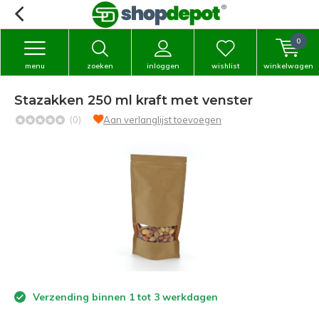
0
menu
zoeken
inloggen
wishlist
winkelwagen
Stazakken 250 ml kraft met venster
(0)
Aan verlanglijst toevoegen
Verzending binnen 1 tot 3 werkdagen